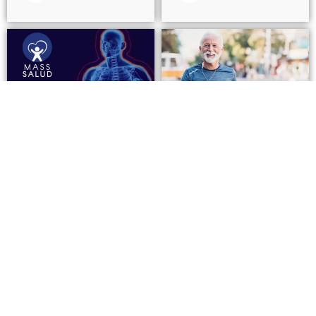
POTENCIANDO TU
ANÁLISIS
SALUD NATURAL:
BIOENERGÉTICO
ADAPTÓGENOS,
CELULAR. CÓMO PUEDE
NUTRACÉUTICOS Y
AYUDAR A TU SALUD?
MEDICINA
INTEGRATIVA
febrero 19, 2025
febrero 21, 2025
Introducción En la
búsqueda de un